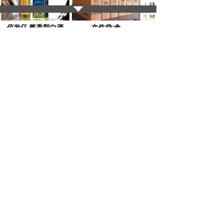
佰发亿 酱香型白酒
文件袋/盒
我们的服务项目
12年互联网服务经验 更懂用户体验需求
智能化实施
封套
台历
人工智能（AI）语言是一类计
算机程序设计语言。
声姆达会议室音视频整体解决方案助力海南自
贸港建设
声姆达会议云管控平台产品介绍
佰发亿科技 智慧工地产品手册
内部刊物
折页
软件平台定制开发
办公耗材及设备销售